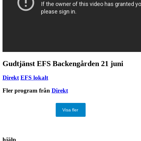
Gudtjänst EFS Backengården 21 juni
Direkt
EFS lokalt
Fler program från
Direkt
Visa fler
hjälp