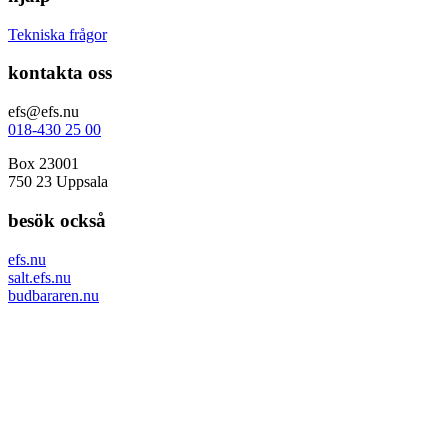
Tekniska frågor
kontakta oss
efs@efs.nu
018-430 25 00
Box 23001
750 23 Uppsala
besök också
efs.nu
salt.efs.nu
budbararen.nu