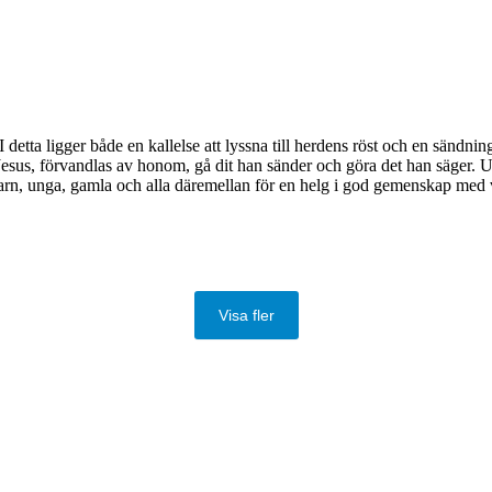
detta ligger både en kallelse att lyssna till herdens röst och en sändning. 
Jesus, förvandlas av honom, gå dit han sänder och göra det han säger. Uppdr
barn, unga, gamla och alla däremellan för en helg i god gemenskap med va
Visa fler