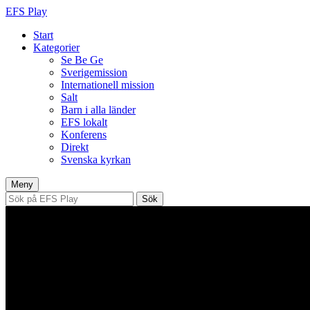
EFS Play
Start
Kategorier
Se Be Ge
Sverigemission
Internationell mission
Salt
Barn i alla länder
EFS lokalt
Konferens
Direkt
Svenska kyrkan
Hoppa
Meny
till
Sök
innehåll
efter: